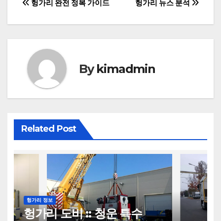
글
헝가리 완전 정복 가이드
헝가리 뉴스 분석
탐
색
By
kimadmin
Related Post
헝가리 정보
헝가리 도비 :: 청운 특수