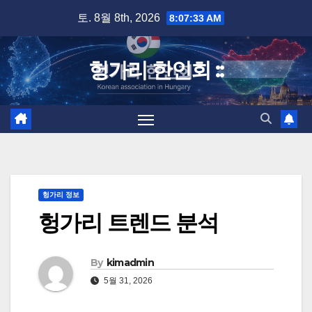
Skip
토. 8월 8th, 2026
8:07:34 AM
to
content
헝가리 한인회 ::
헝가리 정보
헝가리 트렌드 분석
By
kimadmin
5월 31, 2026