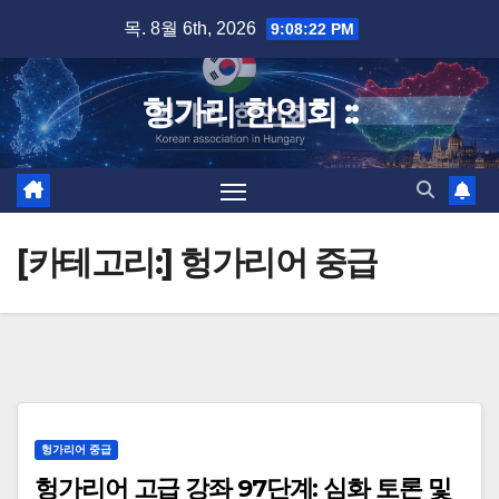
Skip
목. 8월 6th, 2026
9:08:23 PM
to
content
헝가리 한인회 ::
[카테고리:]
헝가리어 중급
헝가리어 중급
헝가리어 고급 강좌 97단계: 심화 토론 및