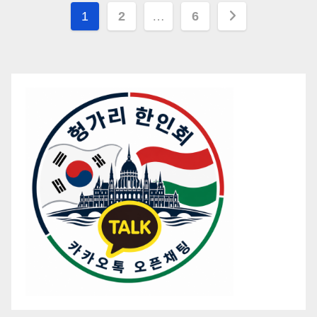
글
1
2
…
6
페
이
지
매
김