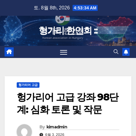
Skip
토. 8월 8th, 2026
4:53:34 AM
to
content
헝가리 한인회 ::
헝가리어 고급
헝가리어 고급 강좌 98단
계: 심화 토론 및 작문
By
kimadmin
6월 3, 2026