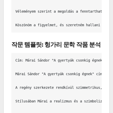
Véleményem szerint a megoldás a fenntartható fej
Köszönöm a figyelmet, és szeretném hallani a hal
작문 템플릿: 헝가리 문학 작품 분석
Cím: Márai Sándor "A gyertyák csonkig égnek" című
Márai Sándor "A gyertyák csonkig égnek" című reg
A regény szerkezete rendkívül szimmetrikus, ami 
Stílusában Márai a realizmus és a szimbolizmus e