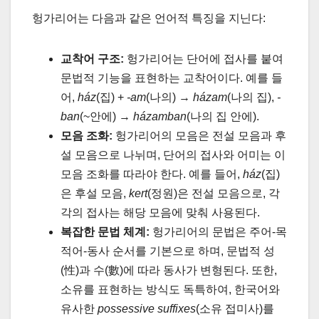
헝가리어는 다음과 같은 언어적 특징을 지닌다:
교착어 구조:
헝가리어는 단어에 접사를 붙여
문법적 기능을 표현하는 교착어이다. 예를 들
어,
ház
(집) +
-am
(나의) →
házam
(나의 집),
-
ban
(~안에) →
házamban
(나의 집 안에).
모음 조화:
헝가리어의 모음은 전설 모음과 후
설 모음으로 나뉘며, 단어의 접사와 어미는 이
모음 조화를 따라야 한다. 예를 들어,
ház
(집)
은 후설 모음,
kert
(정원)은 전설 모음으로, 각
각의 접사는 해당 모음에 맞춰 사용된다.
복잡한 문법 체계:
헝가리어의 문법은 주어-목
적어-동사 순서를 기본으로 하며, 문법적 성
(性)과 수(數)에 따라 동사가 변형된다. 또한,
소유를 표현하는 방식도 독특하여, 한국어와
유사한
possessive suffixes
(소유 접미사)를