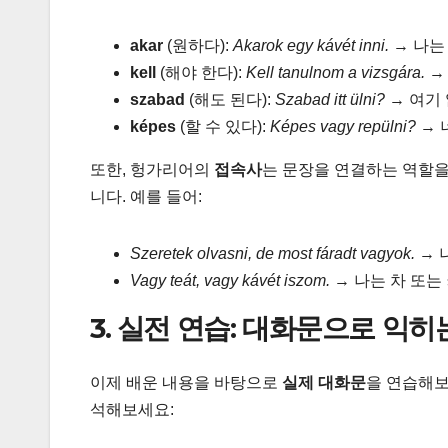
akar
(원하다):
Akarok egy kávét inni.
→ 나는
kell
(해야 한다):
Kell tanulnom a vizsgára.
→
szabad
(해도 된다):
Szabad itt ülni?
→ 여기
képes
(할 수 있다):
Képes vagy repülni?
→ 
또한, 헝가리어의
접속사
는 문장을 연결하는 역할을
니다. 예를 들어:
Szeretek olvasni, de most fáradt vagyok.
→ 
Vagy teát, vagy kávét iszom.
→ 나는 차 또는
3. 실전 연습: 대화문으로 익
이제 배운 내용을 바탕으로
실제 대화문
을 연습해보
석해보세요: