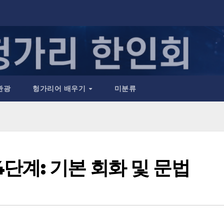
관광
헝가리어 배우기
미분류
단계: 기본 회화 및 문법