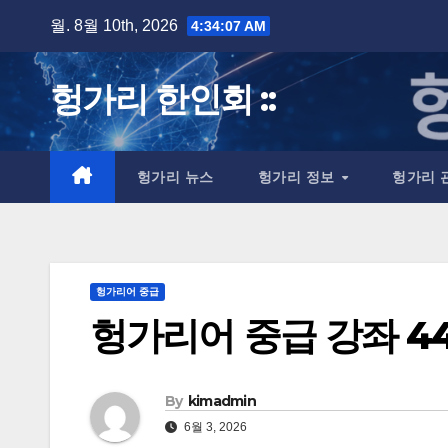
Skip
월. 8월 10th, 2026
4:34:08 AM
to
content
헝가리 한인회 ::
헝가리 뉴스
헝가리 정보
헝가리 
헝가리어 중급
헝가리어 중급 강좌 44
By
kimadmin
6월 3, 2026