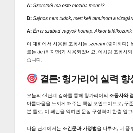
A:
Szeretnél ma este moziba menni?
B:
Sajnos nem tudok, mert kell tanulnom a vizsgá
A:
Én is szabad vagyok holnap. Akkor találkozunk 
이 대화에서 사용된 조동사는
szeretni
(좋아하다),
t
로는
de
(하지만)가 사용되었네요. 이처럼 조동사와
습니다.
결론: 헝가리어 실력 향
오늘의 44단계 강좌를 통해 헝가리어의
조동사와 
아름다움을 느끼게 해주는 핵심 포인트이므로, 꾸준
본 틀로, 이 패턴을 익히면 문장 구성력이 한층 업
다음 단계에서는
조건문과 가정법
을 다루어, 더 