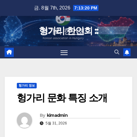
Skip
금. 8월 7th, 2026
7:13:21 PM
to
content
헝가리 한인회 ::
헝가리 정보
헝가리 문화 특징 소개
By
kimadmin
5월 31, 2026