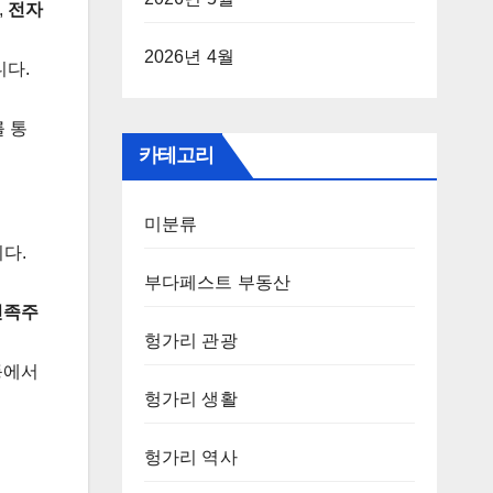
,
전자
2026년 4월
니다.
를 통
카테고리
미분류
다.
부다페스트 부동산
민족주
헝가리 관광
등에서
헝가리 생활
헝가리 역사