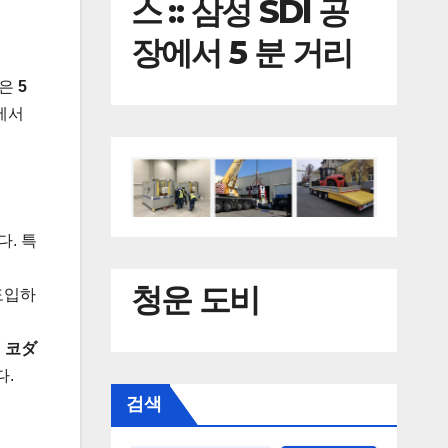
스 :: 삼성 SDI 공
장에서 5 분 거리
악은
5
에서
. 특
청운 도비
도입하
.
코ダ
다.
검색