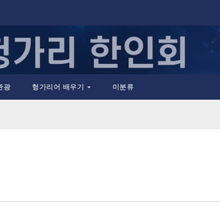
관광
헝가리어 배우기
미분류