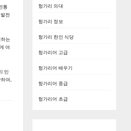
헝가리 의대
전통
 발전
헝가리 정보
헝가리 한인 식당
지하는
게 여
헝가리어 고급
헝가리어 배우기
리 민
합하여,
헝가리어 중급
헝가리어 초급