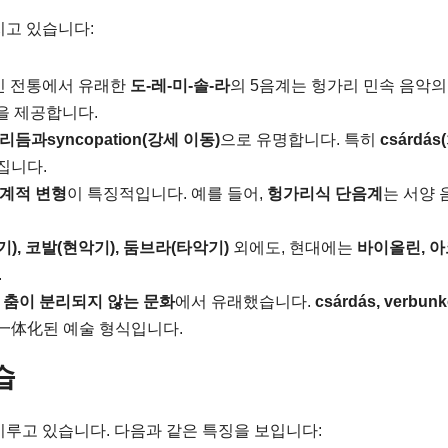
지고 있습니다:
 전통에서 유래한
도-레-미-솔-라
의 5음계는 헝가리 민속 음악의
을 제공합니다.
듬과syncopation(강세 이동)
으로 유명합니다. 특히
csárdá
집니다.
계적 변형
이 특징적입니다. 예를 들어,
헝가리식 단음계
는 서양 
, 코발(현악기), 둠브라(타악기)
외에도, 현대에는
바이올린, 
.
 춤이 분리되지 않는 문화
에서 유래했습니다.
csárdás, verbun
一体化된 예술 형식입니다.
습
이루고 있습니다. 다음과 같은 특징을 보입니다: