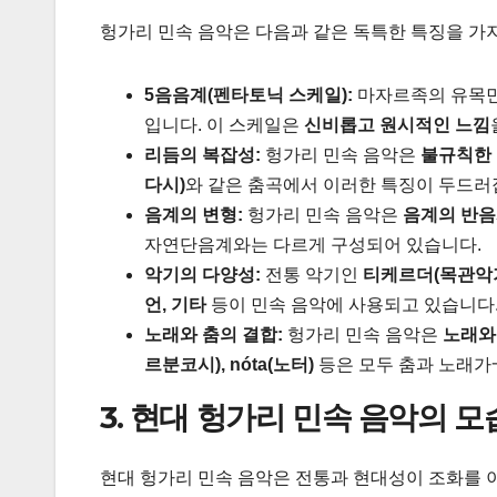
헝가리 민속 음악은 다음과 같은 독특한 특징을 가
5음음계(펜타토닉 스케일):
마자르족의 유목민
입니다. 이 스케일은
신비롭고 원시적인 느낌
리듬의 복잡성:
헝가리 민속 음악은
불규칙한 리
다시)
와 같은 춤곡에서 이러한 특징이 두드러
음계의 변형:
헝가리 민속 음악은
음계의 반음
자연단음계와는 다르게 구성되어 있습니다.
악기의 다양성:
전통 악기인
티케르더(목관악기)
언, 기타
등이 민속 음악에 사용되고 있습니다
노래와 춤의 결합:
헝가리 민속 음악은
노래와
르분코시), nóta(노터)
등은 모두 춤과 노래가
3. 현대 헝가리 민속 음악의 모
현대 헝가리 민속 음악은 전통과 현대성이 조화를 