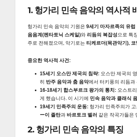
1. 헝가리 민속 음악의 역사적 
헝가리 민속 음악의 기원은
9세기 마자르족의 유럽
음음계(펜타토닉 스케일)
와
리듬의 복잡성
으로 특
주로 전해졌으며, 악기로는
티케르더(목관악기), 코
중요한 역사적 사건:
15세기 오스만 제국의 침략:
오스만 제국의 
히
반주 음악과 춤 음악
에서 터키풍의 리듬과
16-18세기 합스부르크 왕가의 통치:
오스트리
게 했습니다. 이 시기에
민속 음악과 클래식 
19세기 민족주의 운동:
헝가리 민족주의가 고
ー이 졸탄
과
바르토크 벨러
같은 작곡가들은 
2. 헝가리 민속 음악의 특징