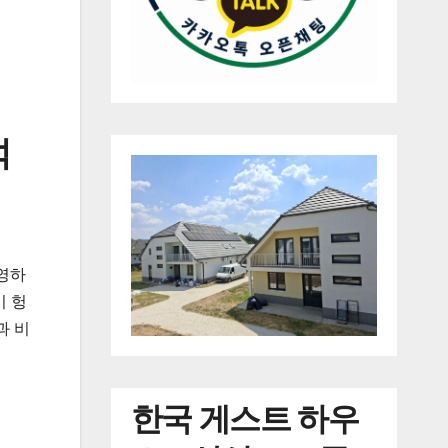
석
영하
이 헝
과 비
한국
게스트 하우