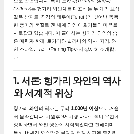
으로 손꼽힙니다. 특히
토카이(Tokaj)
와
빌라니
(Villány)
는 헝가리 와인계를 대표하는 두 개의 보석
같은 산지로, 각각의 테루아(Terroir)가 빚어낸 독특
한 풍미와 품질로 전 세계 와인 애호가들의 마음을
사로잡고 있습니다. 이 글에서는 헝가리 와인의 숨
은 매력과 함께, 토카이와 빌라니의 역사, 지리, 와
인 스타일, 그리고Pairing Tip까지 상세히 소개합니
다.
1. 서론: 헝가리 와인의 역사
와 세계적 위상
헝가리 와인의 역사는 무려
1,000년 이상
으로 거슬
러 올라갑니다. 기원후 9세기경 마자르족이 유럽에
정착하면서 와인 생산이 시작되었다고 전해지며,
특히 16세기 오스만 제국과의 전쟁 시기에 헝가리