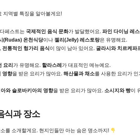
요 지역별 특징을 알아볼게요!
부다페스트는
국제적인 음식 문화
가 발달했어요.
파인 다이닝 레
(Rudas) 온천식당
이나
젤리(Jelly) 레스토랑
은 유명해요.
,
전통적인 헝가리 음식
이 많이 남아 있어요.
굴라시와 치르케파
선 요리
가 유명해요.
할라스레
가 대표적인 메뉴예요.
 영향
을 받은 요리가 많아요.
해산물과 채소
를 사용한 요리가 
아와 슬로바키아의 영향
을 받은 요리가 많아요.
소시지와 빵
이 
 음식과 장소
 장소를 소개할게요. 현지인들만 아는 숨은 명소까지!