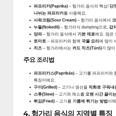
파프리카(Paprika)
– 헝가리 음식의 핵심!
단맛
나뉘는 파프리카
를 사용해요.
사워크림(Sour Cream)
– 헝가리 음식에서
크
누들(Nokedli)
– 헝가리식 dumpling으로,
감자
양파
– 헝가리 음식에서
기본 재료
예요. 많은
토마토
– 파프리카와 함께
국물 요리
에 많이 
치즈
– 헝가리에서는
커드 치즈(Túró)
가 많이
주요 조리법
파프리카스(Paprikás)
– 고기를 파프리카와 
특징이에요.
구이(Grilled)
– 고기나 생선을
직화로 구워내
스튜(Stew)
– 고기와 채소를
오랜 시간 끓이는
튀김(Fried)
– 고기를
기름에 튀기는 방법
이에
4. 헝가리 음식의 지역별 특징