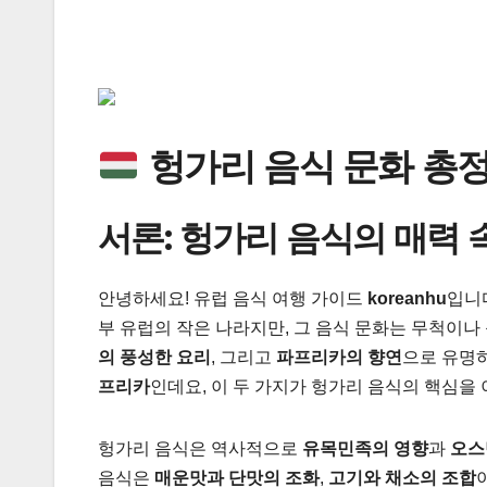
헝가리 음식 문화 총정
서론: 헝가리 음식의 매력
안녕하세요! 유럽 음식 여행 가이드
koreanhu
입니
부 유럽의 작은 나라지만, 그 음식 문화는 무척이나
의 풍성한 요리
, 그리고
파프리카의 향연
으로 유명하
프리카
인데요, 이 두 가지가 헝가리 음식의 핵심을 
헝가리 음식은 역사적으로
유목민족의 영향
과
오스
음식은
매운맛과 단맛의 조화
,
고기와 채소의 조합