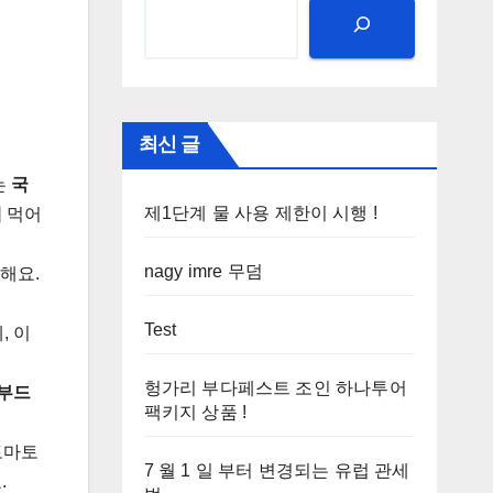
최신 글
는
국
제1단계 물 사용 제한이 시행 !
께
먹어
nagy imre 무덤
해요.
Test
, 이
헝가리 부다페스트 조인 하나투어
 부드
팩키지 상품 !
토마토
7 월 1 일 부터 변경되는 유럽 관세
.