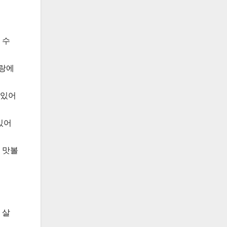
 수
랑에
 있어
있어
 맛볼
 살