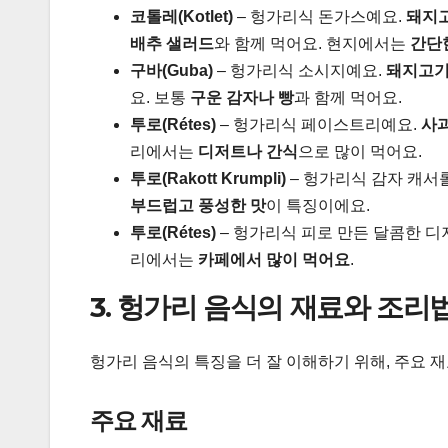
코톨레(Kotlet)
– 헝가리식 돈가스예요.
돼지고
배추 샐러드
와 함께 먹어요. 현지에서는
간단
구바(Guba)
– 헝가리식 소시지예요.
돼지고기
요. 보통
구운 감자나 빵
과 함께 먹어요.
투로(Rétes)
– 헝가리식 페이스트리예요.
사과
리에서는
디저트나 간식
으로 많이 먹어요.
투로(Rakott Krumpli)
– 헝가리식 감자 캐서
부드럽고 풍성한 맛
이 특징이에요.
투로(Rétes)
– 헝가리식 피로 만든 달콤한 
리에서는
카페에서 많이 먹어요
.
3. 헝가리 음식의 재료와 조리
헝가리 음식의 특징을 더 잘 이해하기 위해, 주요 
주요 재료