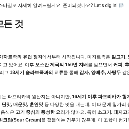
일로 자세히 알려드릴게요. 준비되셨나요? Let’s dig in!
모든 것
마자르족의 유럽 정착
에서부터 시작됩니다. 마자르족은
말고기,
지고 있어요. 이후
오스만 제국의 150년 지배
를 받으면서
커피, 후
그리고
18세기 슬라브족과의 교류
를 통해
감자, 양배추, 사탕무
같은
.
리는 파프리카의 원산지는 아니지만,
16세기 이후 파프리카가 헝
는
단맛, 매운맛, 훈연맛
등 다양한 맛을 내는데, 이 때문에 헝가리
리 음식은
고기 중심의 풍성한 요리
가 많아요. 특히
소고기, 돼지고기
크림(Sour Cream)
을 곁들이는 경우가 많은데, 이 조합이 헝가