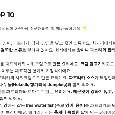
P 10
지식당에 가면 꼭 주문해봐야 할 메뉴들이에요.
, 양파, 파프리카, 감자, 당근을 넣고 끓인 스튜예요. 헝가리에서
 걸쭉한 스튜
로 알려져 있어요. 현지에서는
빵이나 파스타와 함
기를 파프리카와 사워크림으로 만든 요리예요.
크림 닭고기
라고도 
 이루는 대표적인 헝가리 가정식이에요.
프리카와 사워크림으로 만든 요리예요.
파프리카 소스
가 특징인데
 누들(Nokedli, 헝가리식 dumpling)
과 함께 먹어요.
기를 파프리카와 토마토로 만든 요리예요.
매운맛이 강하지 않고,
 함께 먹어요.
요.
강에서 잡은 freshwater fish(주로 잉어, 송어)
를 파프리카와 
물
이 특징이에요. 헝가리에서는
축제나 특별한 날
에 먹는 요리예요