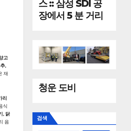
스 :: 삼성 SDI 공
장에서 5 분 거리
 양고
추,
 재
청운 도비
가리
 음식
, 닭
검색
리 음