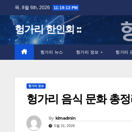
Skip
목. 8월 6th, 2026
11:19:14 PM
to
content
헝가리 한인회 ::
헝가리 뉴스
헝가리 정보
헝가리 
헝가리 정보
헝가리 음식 문화 총
By
kimadmin
5월 31, 2026