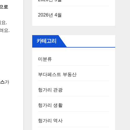
으로
2026년 4월
요.
려요.
카테고리
미분류
부다페스트 부동산
소스
가
헝가리 관광
헝가리 생활
헝가리 역사