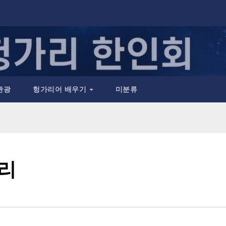
관광
헝가리어 배우기
미분류
정리