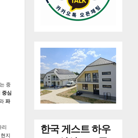
는 중
 중심
와
파
한국
게스트 하우
가리
 현지