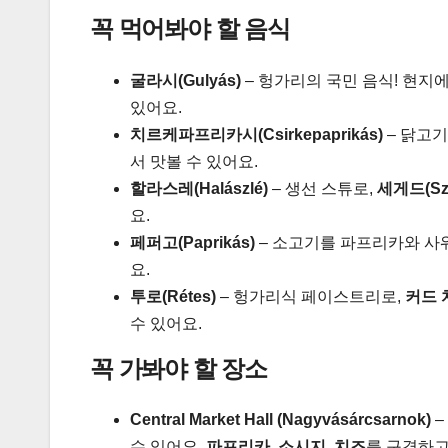
꼭 먹어봐야 할 음식
굴라시(Gulyás)
– 헝가리의 국민 음식! 현지
있어요.
치르케파프리카시(Csirkepaprikás)
– 닭고
서 맛볼 수 있어요.
할라스레(Halászlé)
– 생선 스튜로,
세게드(Sz
요.
페퍼고(Paprikás)
– 소고기를 파프리카와 사
요.
투로(Rétes)
– 헝가리식 페이스트리로,
커드 
수 있어요.
꼭 가봐야 할 장소
Central Market Hall (Nagyvásárcsarnok)
–
수 있어요.
파프리카, 소시지, 치즈
를 구경하고