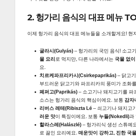
2. 헝가리 음식의 대표 메뉴 TO
이제 헝가리 음식의 대표 메뉴들을 소개할게요! 현
굴라시(Gulyás)
– 헝가리의 국민 음식! 소고기
물 요리
로 먹지만, 다른 나라에서는
국물 없이
요.
치르케파프리카시(Csirkepaprikás)
– 닭고
부드러운 닭고기와 파프리카의 풍미가 조화를
페퍼고(Paprikás)
– 소고기나 돼지고기를 파
소스는 헝가리 음식의 핵심이에요. 보통
감자나
리버스 레테(Ribiszta Lé
– 쇠고기나 돼지고
러운 맛
이 특징이에요. 보통
누들(Nokedli)
과
할라스레(Halászlé)
– 헝가리식 생선 스튜예
로 끓인 요리예요.
매운맛이 강하고, 진한 국