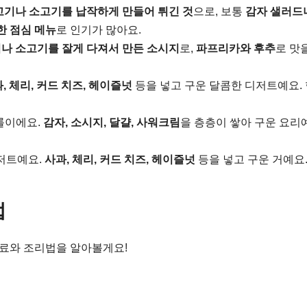
기나 소고기를 납작하게 만들어 튀긴 것
으로, 보통
감자 샐러드
한 점심 메뉴
로 인기가 많아요.
나 소고기를 잘게 다져서 만든 소시지
로,
파프리카와 후추
로 맛
, 체리, 커드 치즈, 헤이즐넛
등을 넣고 구운 달콤한 디저트예요.
롤이에요.
감자, 소시지, 달걀, 사워크림
을 층층이 쌓아 구운 요리
디저트예요.
사과, 체리, 커드 치즈, 헤이즐넛
등을 넣고 구운 거예요.
법
재료와 조리법을 알아볼게요!