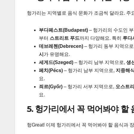
헝가리는 지역별로 음식 문화가 조금씩 달라요. 주
부다페스트(Budapest)
– 헝가리의 수도인 
부터
스트리트 푸드
까지 다양해요. 특히
루다시
데브레첸(Debrecen)
– 헝가리 동부 지역으로
시
가 유명해요.
세게드(Szeged)
– 헝가리 남부 지역으로,
생
페치(Pécs)
– 헝가리 남부 지역으로,
지중해식
요.
죄르(Győr)
– 헝가리 서부 지역으로,
오스트리
요.
5. 헝가리에서 꼭 먹어봐야 할
헝Great! 이제 헝가리에서 꼭 먹어봐야 할 음식과