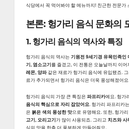
식당에서 꼭 먹어봐야 할 메뉴까지! 친근한 전문가 스타
본론: 헝가리 음식 문화의 
1. 헝가리 음식의 역사와 특징
헝가리 음식의 역사는
기원전 9세기경 유목민족인 
기, 염소고기
를 즐겼고, 이 전통은 오늘날까지 이어
레몬, 양파
같은 재료가 헝가리 음식에 유입됐죠. 
료가 추가되면서 헝가리 음식은 더욱 풍성해졌어요
헝가리 음식의 가장 큰 특징은
파프리카
예요. 헝가
음식의 핵심으로 자리 잡았어요
. 헝가리 파프리카
은
붉은 색의 풍성한 맛
으로 유명해요. 또한, 헝가
고기, 오리고기
가 많이 사용되죠. 그리고
치즈와 사워
식의 맛을 한층 더 풍부하게 만들어줘요.